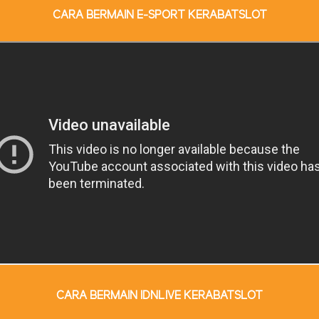
CARA BERMAIN E-SPORT KERABATSLOT
CARA BERMAIN IDNLIVE KERABATSLOT