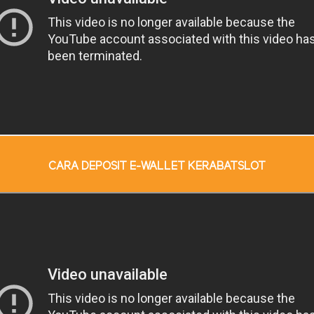
CARA DEPOSIT E-WALLET KERABATSLOT