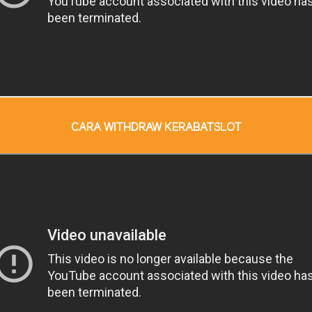
CARA WITHDRAW KERABATSLOT