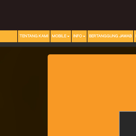
TENTANG KAMI
MOBILE
INFO
BERTANGGUNG JAWAB