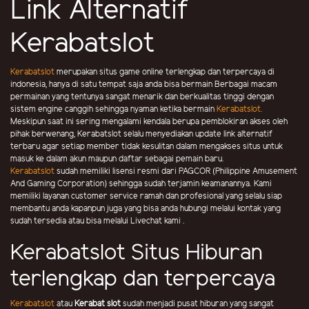
Link Alternatif
Kerabatslot
Kerabatslot
merupakan situs game online terlengkap dan terpercaya di
indonesia, hanya di satu tempat saja anda bisa bermain Berbagai macam
permainan yang tentunya sangat menarik dan berkualitas tinggi dengan
sistem engine canggih sehingga nyaman ketika bermain
Kerabatslot.
Meskipun saat ini sering mengalami kendala berupa pemblokiran akses oleh
pihak berwenang, Kerabatslot selalu menyediakan update link alternatif
terbaru agar setiap member tidak kesulitan dalam mengakses situs untuk
masuk ke dalam akun maupun daftar sebagai pemain baru.
Kerabatslot
sudah memiliki lisensi resmi dari PAGCOR (Philippine Amusement
And Gaming Corporation) sehingga sudah terjamin keamanannya. Kami
memiliki layanan customer service ramah dan profesional yang selalu siap
membantu anda kapanpun juga yang bisa anda hubungi melalui kontak yang
sudah tersedia atau bisa melalui Livechat kami .
Kerabatslot Situs Hiburan
terlengkap dan terpercaya
Kerabatslot
atau
Kerabat slot
sudah menjadi pusat hiburan yang sangat