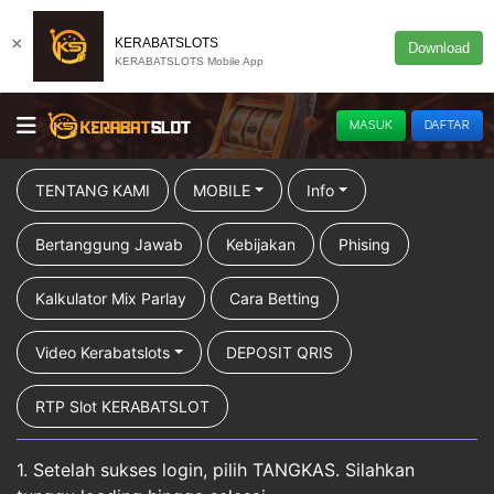
×
KERABATSLOTS
Download
KERABATSLOTS Mobile App
MASUK
DAFTAR
TENTANG KAMI
MOBILE
Info
Bertanggung Jawab
Kebijakan
Phising
Kalkulator Mix Parlay
Cara Betting
Video Kerabatslots
DEPOSIT QRIS
RTP Slot KERABATSLOT
1. Setelah sukses login, pilih TANGKAS. Silahkan