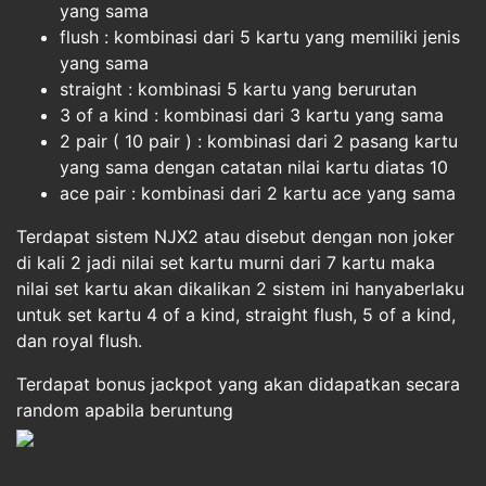
yang sama
flush : kombinasi dari 5 kartu yang memiliki jenis
yang sama
straight : kombinasi 5 kartu yang berurutan
3 of a kind : kombinasi dari 3 kartu yang sama
2 pair ( 10 pair ) : kombinasi dari 2 pasang kartu
yang sama dengan catatan nilai kartu diatas 10
ace pair : kombinasi dari 2 kartu ace yang sama
Terdapat sistem NJX2 atau disebut dengan non joker
di kali 2 jadi nilai set kartu murni dari 7 kartu maka
nilai set kartu akan dikalikan 2 sistem ini hanyaberlaku
untuk set kartu 4 of a kind, straight flush, 5 of a kind,
dan royal flush.
Terdapat bonus jackpot yang akan didapatkan secara
random apabila beruntung