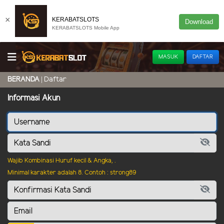
×
KERABATSLOTS
Download
KERABATSLOTS Mobile App
MASUK
DAFTAR
Daftar
BERANDA
Informasi Akun
Wajib Kombinasi Huruf kecil & Angka, .
Minimal karakter adalah 8. Contoh : strong89