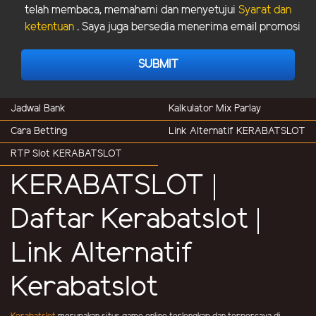
telah membaca, memahami dan menyetujui
Syarat dan
ketentuan
. Saya juga bersedia menerima email promosi
SUBMIT
Jadwal Bank
Kalkulator Mix Parlay
Cara Betting
Link Alternatif KERABATSLOT
RTP Slot KERABATSLOT
KERABATSLOT |
Daftar Kerabatslot |
Link Alternatif
Kerabatslot